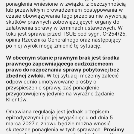
ponaglenia wniesione w związku z bezczynnością 
lub przewlekłym prowadzeniem postępowania w 
czasie obowiązywania tego przepisu nie wywołują 
skutków prawnych zobowiązujących organy do 
załatwienia sprawy w terminach ustawowych. W 
toku jest sprawa przed TSUE pod sygn. C-254/25, 
opinia Rzecznika Generalnego oraz następujący 
po niej wyrok mogą zmienić tę sytuację.
W obecnym stanie prawnym brak jest środka 
prawnego zapewniającego cudzoziemcom 
prawo do rozpoznania sprawy pobytowej bez 
zbędnej zwłoki.
 W tej sytuacji możemy zalecić 
odpowiednio umotywowane prośby o 
przyspieszenie sprawy, zaś ponaglenie 
przygotowujemy jedynie na wyraźne żądanie 
Klientów.
Omawiana regulacja jest jednak przepisem 
epizodycznym i po jej wygaśnięciu od dnia 5 
marca 2027 r. znowu będzie można wnosić 
skuteczne ponaglenia w tych sprawach. 
Prosimy 