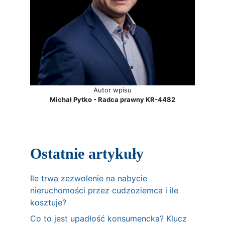
Autor wpisu
Michał Pytko - Radca prawny KR-4482
Ostatnie artykuły
Ile trwa zezwolenie na nabycie
nieruchomości przez cudzoziemca i ile
kosztuje?
Co to jest upadłość konsumencka? Klucz