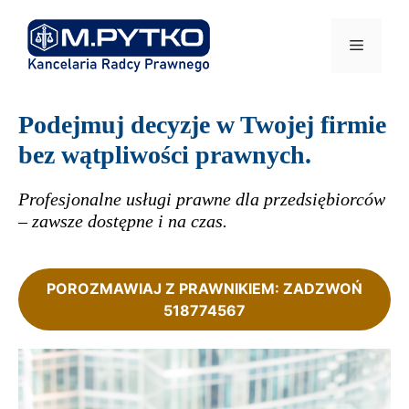
Przejdź
do
Menu
treści
Podejmuj decyzje w Twojej firmie
bez wątpliwości prawnych.
Profesjonalne usługi prawne dla przedsiębiorców
– zawsze dostępne i na czas.
POROZMAWIAJ Z PRAWNIKIEM: ZADZWOŃ
518774567