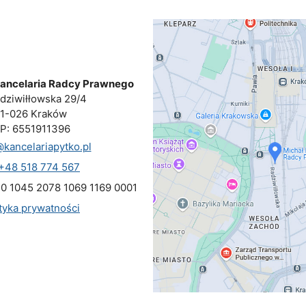
Kancelaria Radcy Prawnego
adziwiłłowska 29/4
1-026 Kraków
IP: 6551911396
kancelariapytko.pl
. +48 518 774 567
70 1045 2078 1069 1169 0001
ityka prywatności