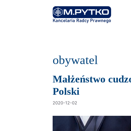
Przejdź
do
treści
obywatel
Małżeństwo cudz
Polski
2020-12-02