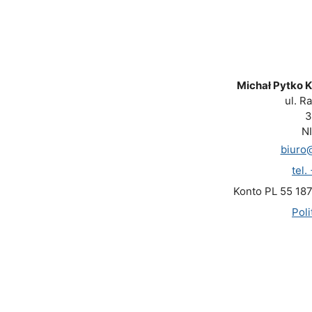
Michał Pytko 
ul. R
3
N
biuro@
tel
Konto PL 55 18
Pol